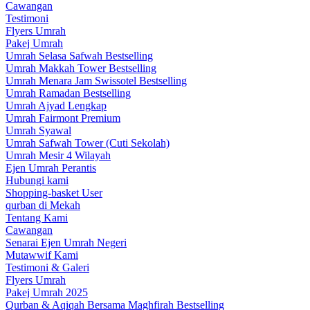
Cawangan
Testimoni
Flyers Umrah
Pakej Umrah
Umrah Selasa Safwah
Bestselling
Umrah Makkah Tower
Bestselling
Umrah Menara Jam Swissotel
Bestselling
Umrah Ramadan
Bestselling
Umrah Ajyad Lengkap
Umrah Fairmont Premium
Umrah Syawal
Umrah Safwah Tower (Cuti Sekolah)
Umrah Mesir 4 Wilayah
Ejen Umrah Perantis
Hubungi kami
Shopping-basket
User
qurban di Mekah
Tentang Kami
Cawangan
Senarai Ejen Umrah Negeri
Mutawwif Kami
Testimoni & Galeri
Flyers Umrah
Pakej Umrah 2025
Qurban & Aqiqah Bersama Maghfirah
Bestselling