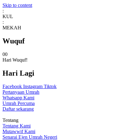
Skip to content
:
KUL
:
MEKAH
Wuquf
0
0
Hari Wuquf!
Hari Lagi
Facebook
Instagram
Tiktok
Pertanyaan Umrah
Whatsapp Kami
Umrah Percuma
Daftar sekarang
Tentang
Tentang Kami
Mutawwif Kami
Senarai Ejen Umrah Negeri