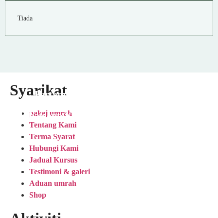
Tiada
Syarikat
Pertanyaan Lanjut, Klik
pakej umrah
Whatsapp Kami
Tentang Kami
Terma Syarat
Hubungi Kami
Jadual Kursus
Testimoni & galeri
Aduan umrah
Shop