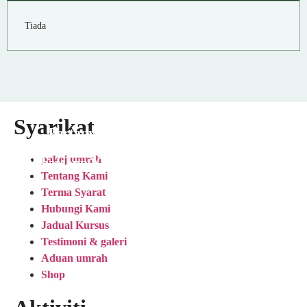
Tiada
Syarikat
Pertanyaan Lanjut, Klik
pakej umrah
Whatsapp Kami
Tentang Kami
Terma Syarat
Hubungi Kami
Jadual Kursus
Testimoni & galeri
Aduan umrah
Shop