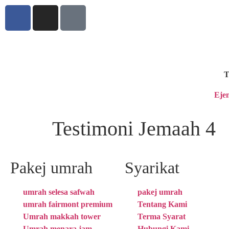
T
Eje
Testimoni Jemaah 4
Pakej umrah
Syarikat
umrah selesa safwah
pakej umrah
umrah fairmont premium
Tentang Kami
Umrah makkah tower
Terma Syarat
Umrah menara jam
Hubungi Kami