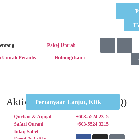
P
U
entang
Pakej Umrah
n Umrah Perantis
Hubungi kami
Aktiviti
hotline (HQ)
Pertanyaan Lanjut, Klik
Qurban & Aqiqah
+603-5524 2315
Safari Qurani
+603-5524 3215
Infaq Sabel
Event & Artikel