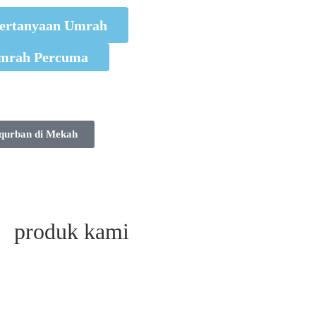
ertanyaan Umrah
mrah Percuma
qurban di Mekah
produk kami